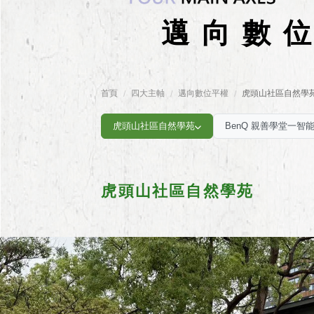
邁向數
首頁
四大主軸
邁向數位平權
虎頭山社區自然學
/
/
/
虎頭山社區自然學苑
BenQ 親善學堂一智
虎頭山社區自然學苑