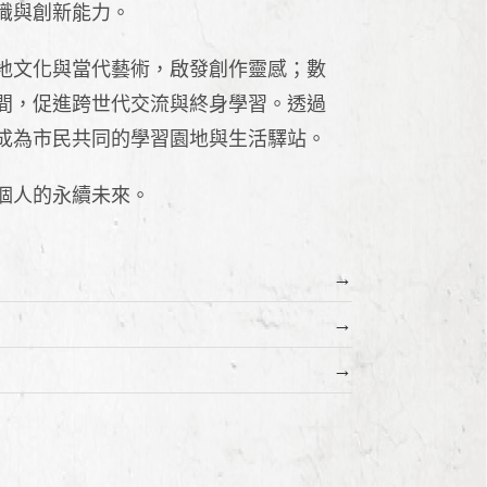
識與創新能力。
地文化與當代藝術，啟發創作靈感；數
間，促進跨世代交流與終身學習。透過
成為市民共同的學習園地與生活驛站。
個人的永續未來。
→
→
→