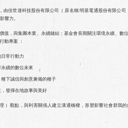
立，由佳世達科技股份有限公司（ 原名稱:明基電通股份有限公司
向影響力。
的核心價值，與集團本業、永續鏈結；基金會長期關注環境永續、數
行動專案 ：
的日常行動力
容永續的數位未來
，種下誠信與創意兼備的種子
意，發揮在地故事與美好
、治理 ）觀點，與利害關係人建立溝通橋樑，形塑影響社會群我