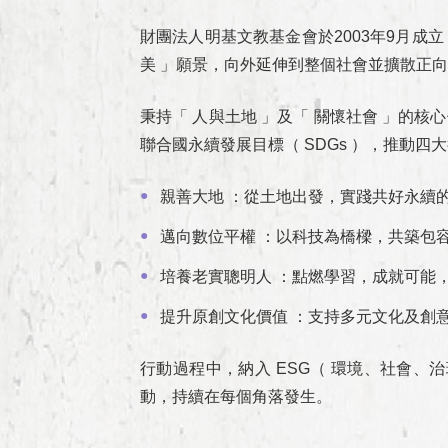
財團法人明基文教基金會於2003年9月成
美 」願景，向外延伸到整個社會並擴散正
秉持「 人與土地 」及「 關懷社會 」
聯合國永續發展目標（ SDGs ），推動四大
親善大地 ：從土地出發，實踐共好永續
邁向數位平權 ：以科技為橋樑，共築包
培養老實聰明人 ：點燃學習，成就可能
提升原創文化價值 ：支持多元文化及創
行動過程中，納入 ESG（ 環境、社會
動，持續在每個角落發生。