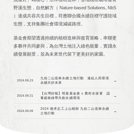
野溪生態，自然解方（
Nature-based Solutions, NbS
）達成共容共生目標，符應聯合國永續目標守護陸域
生態，支持集團社會環境減碳路徑。
基金會期望透過持續的植樹造林與復育策略，串聯更
多夥伴共同參與，為台灣土地注入綠色能量，實踐永
續發展願景，並為未來世代留下更美好的家園。
九份二山造林永續土地行動 連結人與環境
→
2024.09.23
永續共好未來
【台灣好報】明基基金會 x 農村水保署 認
→
2024.09.21
養緩衝綠帶共創永續環境
2024 徵求志工上山植樹 九份二山造林永續
→
2024.09.09
土地行動