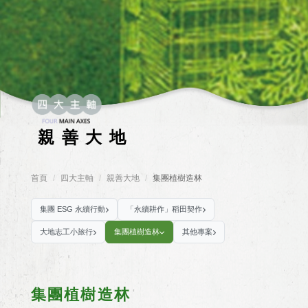
親善大地
首頁
四大主軸
親善大地
集團植樹造林
/
/
/
集團 ESG 永續行動
「永續耕作」稻田契作
大地志工小旅行
集團植樹造林
其他專案
集團植樹造林