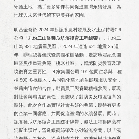
守護土地，攜手更多夥伴共同促進臺灣永續發展，為
地球與未來世代留下更美好的家園。
明基金會於
2024
年起認養農村發展及水土保持署
0.6
公頃
「九份二山暨種瓜坑溪復育工程綠帶」
，九份二
山為
921
地震重災區，
2024
年適逢
921
地震
25
週
年，辦理認養儀式暨集團植樹活動，走訪地震紀念園
區暨災後重建典範「桃米社區」，體認防災教育及環
境復育之重要性，
9
家集團公司
101
位同仁參與；種
植
900
多棵樹木，共同強化當地的生態環境與安全，
並藉由這次的合作，動員員工與眷屬積極參與，展現
對社會與環境的責任，更體現了對防災及環境復育的
關注。此次合作為實現社會共好的典範，期待有更多
的企業一同響應，共同促進臺灣的永續發展。同時，
認養種瓜坑溪復育工區緩衝綠帶，減法工程拆除舊有
混擬土護岸，營造緩衝綠帶及水砂溢淹空間，以「溪
流復野」為核心，沿岸植樹造林，整地植樹栽培復育