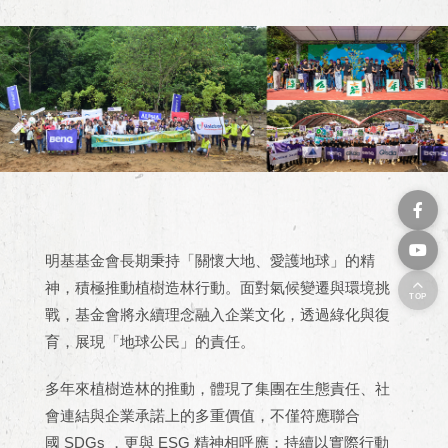
明基基金會長期秉持「關懷大地、愛護地球」的精
神，積極推動植樹造林行動。面對氣候變遷與環境挑
TOP
戰，基金會將永續理念融入企業文化，透過綠化與復
育，展現「地球公民」的責任。
多年來植樹造林的推動，體現了集團在生態責任、社
會連結與企業承諾上的多重價值，不僅符應聯合
國
SDGs
，更與
ESG
精神相呼應；持續以實際行動