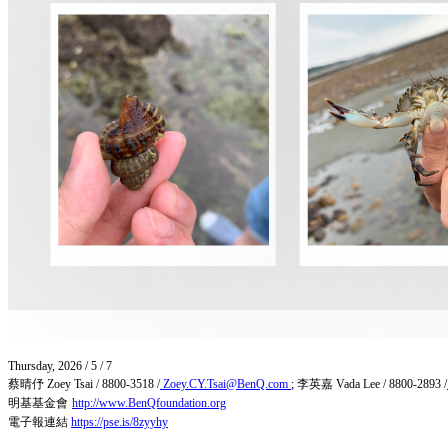
Thursday, 2026 / 5 / 7
蔡晴伃
Zoey Tsai / 8800-3518 /
Zoey.CY.Tsai@BenQ.com
; 李英嘉
Vada Lee / 8800-2893 /
明基基金會
http://www.BenQfoundation.org
電子報連結
https://pse.is/8zyyhy