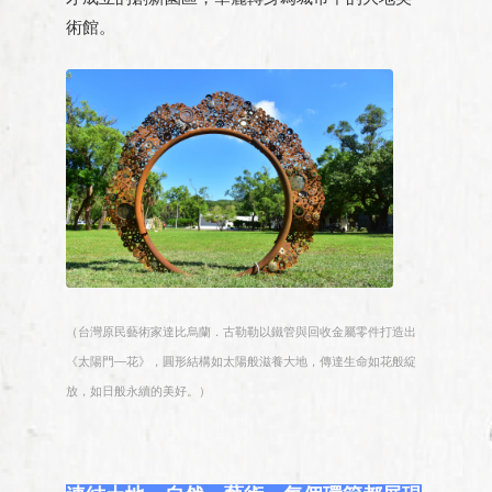
術館。
（台灣原民藝術家達比烏蘭．古勒勒以鐵管與回收金屬零件打造出
《太陽門—花》，圓形結構如太陽般滋養大地，傳達生命如花般綻
放，如日般永續的美好。）