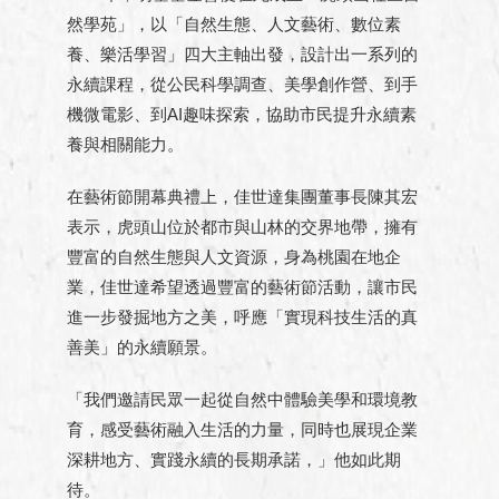
然學苑」，以「自然生態、人文藝術、數位素
養、樂活學習」四大主軸出發，設計出一系列的
永續課程，從公民科學調查、美學創作營、到手
機微電影、到AI趣味探索，協助市民提升永續素
養與相關能力。
在藝術節開幕典禮上，佳世達集團董事長陳其宏
表示，虎頭山位於都市與山林的交界地帶，擁有
豐富的自然生態與人文資源，身為桃園在地企
業，佳世達希望透過豐富的藝術節活動，讓市民
進一步發掘地方之美，呼應「實現科技生活的真
善美」的永續願景。
「我們邀請民眾一起從自然中體驗美學和環境教
育，感受藝術融入生活的力量，同時也展現企業
深耕地方、實踐永續的長期承諾，」他如此期
待。