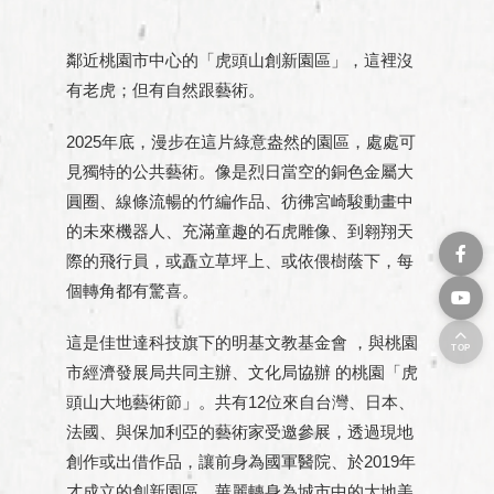
鄰近桃園市中心的「虎頭山創新園區」，這裡沒
有老虎；但有自然跟藝術。
2025年底，漫步在這片綠意盎然的園區，處處可
見獨特的公共藝術。像是烈日當空的銅色金屬大
圓圈、線條流暢的竹編作品、彷彿宮崎駿動畫中
的未來機器人、充滿童趣的石虎雕像、到翱翔天
際的飛行員，或矗立草坪上、或依偎樹蔭下，每
個轉角都有驚喜。
這是佳世達科技旗下的明基文教基金會 ，與桃園
TOP
市經濟發展局共同主辦、文化局協辦 的桃園「虎
頭山大地藝術節」。共有12位來自台灣、日本、
法國、與保加利亞的藝術家受邀參展，透過現地
創作或出借作品，讓前身為國軍醫院、於2019年
才成立的創新園區，華麗轉身為城市中的大地美