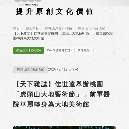
提升原創文化價值
首頁
四大主軸
提升原創文化價值
/
虎頭山大地藝術節
/
/
/
【天下雜誌】佳世達舉辦桃園「虎頭山大地藝術節」，前軍醫院華
麗轉身為大地美術館
虎頭山大地藝術節
BenQ 國際雕塑營
其他專案
虎頭山大地藝術節
2026 / 2 / 12
分享
【天下雜誌】佳世達舉辦桃園
「虎頭山大地藝術節」，前軍醫
院華麗轉身為大地美術館