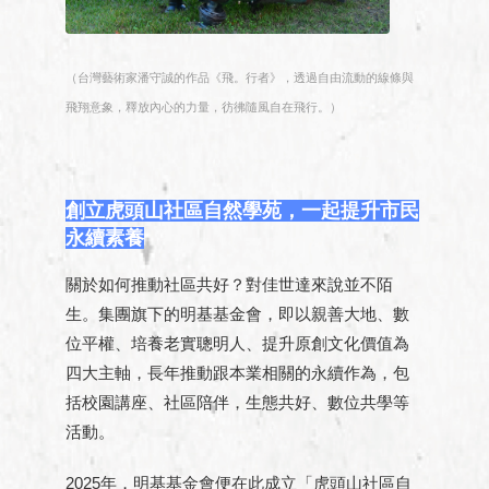
（台灣藝術家潘守誠的作品《飛。行者》，透過自由流動的線條與
飛翔意象，釋放內心的力量，彷彿隨風自在飛行。）
創立虎頭山社區自然學苑，一起提升市民
永續素養
關於如何推動社區共好？對佳世達來說並不陌
生。集團旗下的明基基金會，即以親善大地、數
位平權、培養老實聰明人、提升原創文化價值為
四大主軸，長年推動跟本業相關的永續作為，包
括校園講座、社區陪伴，生態共好、數位共學等
活動。
2025年，明基基金會便在此成立「虎頭山社區自