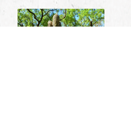
（台灣藝術家李簣至的作品《竹流》，多股竹構自地面向不同方向
延展，並在空中匯聚交織，對應虎頭山創新園區轉化為開放共享文
化空間的歷史脈絡。）
【天下雜誌】佳世達舉辦桃園「虎頭山大地藝術節」，