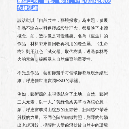
連結土地、自然、藝術，每個環節都展現
永續思維
該活動以「自然共生．藝境探索」為主題，參展
作品不論在材料選擇或設計理念，都反映了永續
概念。如，造型像是可愛瓢蟲、名為《重生》的
作品，材料都來自回收再利用的廢金屬。《生命
樹》則用紅色「滅火器」取代樹葉，透過森林野
火的意象，提醒眾人自然保育的重要性。
不光是作品，藝術節幾乎每個環節都展現永續思
維，呼應佳世達實踐ESG的承諾。
例如，藝術節的主視覺結合了土地、自然、藝術
三大元素，以一大片黃綠色柔美草地為核心意
象，呼應當季滿山綻放的五節芒，壯闊感中帶著
質樸的力量。不同色階的細緻對照，則隱約勾勒
出老虎斑紋，提醒世人當前潛伏於自然中的環境