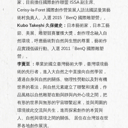
家，目前擔任國際創作聯盟 ISSA 副主席、
Cerisy-la-Foret 國際創作營策展人語法國諾曼第藝
術村負責人。入選 2015「BenQ 國際雕塑營」。
Kubo Takeshi 久保健史：
日本藝術家，日本工藝
節、美展、雕塑競賽屢獲大獎，創作理念融入自
然環境，呼應藝術對自然與生態的尊重，藝術作
品實踐低碳行動。入選 2011「BenQ 國際雕塑
營」。
李蕢至 ：
畢業於國立臺灣藝術大學，臺灣環境藝
術的先行者，進入大自然之中直接向自然學習，
通過自身與自然的關係、物理性勞動以及對有機
世界的看法，與自然元素建立了聯繫和溝通，作
品風格以自然雕塑在動與靜與內外心境之間，把
有形的世界與無形的宇宙聯繫起來，並與周圍的
環境彼此交流與共生，進而探索創作的本質與
人、自然與環境之間的關係。 居住在台灣並在世
界各地創作展演。