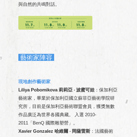
與自然的共鳴對話。
藝術家陣容
現地創作藝術家
Liliya Pobomikova 莉莉亞 ‧ 波蜜可娃
：保加利亞
藝術家，畢業於保加利亞國立蘇菲亞藝術學院研
究所，目前是保加利亞藝術聯盟會員，獲獎無數
作品廣泛為世界各國典藏。 入選 2010-
2011「BenQ 國際雕塑營」。
Xavier Gonzalez 哈維爾 ‧ 岡薩雷斯
：法國藝術