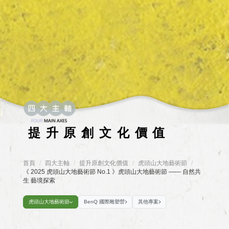
提升原創文化價值
首頁
四大主軸
提升原創文化價值
/
虎頭山大地藝術節
/
/
/
《 2025 虎頭山大地藝術節 No.1 》虎頭山大地藝術節 —— 自然共
生 藝境探索
虎頭山大地藝術節
BenQ 國際雕塑營
其他專案