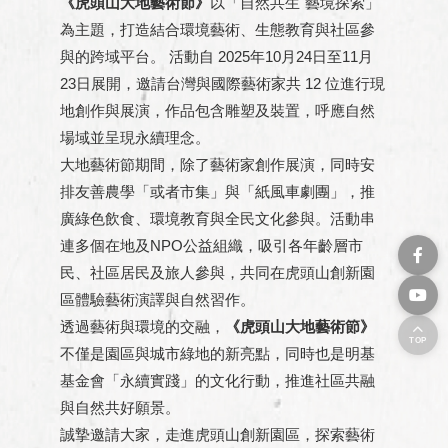
《虎頭山大地藝術節》
以「自然共生˙藝境探索」
為主題，打造結合環境藝術、生態教育與社區參
與的跨域平台。 活動自 2025年10月24日至11月
23日展開，邀請台灣與國際藝術家共 12 位進行現
地創作與展演，作品包含雕塑及裝置，呼應自然
場域並呈現永續理念。
大地藝術節期間，除了藝術家創作展演，同時安
排友善農學「或者市集」與「紙風車劇團」，推
廣綠色飲食、環境教育與全民文化參與。活動串
連多個在地及NPO公益組織，吸引各年齡層市
民、社區居民及旅人參與，共同在虎頭山創新園
區體驗藝術演譯與自然習作。
透過藝術與環境的交融，
《虎頭山大地藝術節》
TOP
不僅是園區與城市綠地的新亮點，同時也是明基
基金會「永續實踐」的文化行動，推進社區共融
與自然共好願景。
誠摯邀請大家，走進虎頭山創新園區，探索藝術