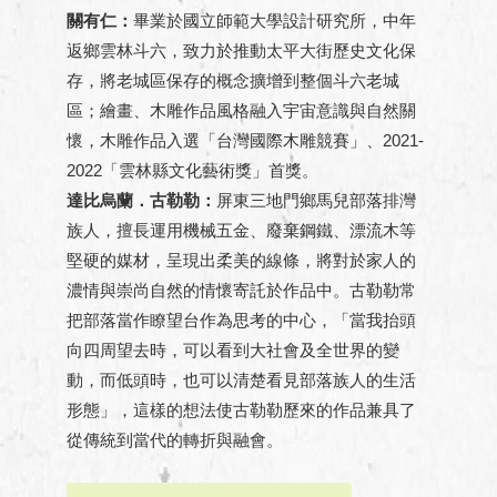
關有仁：
畢業於國立師範大學設計研究所，中年
返鄉雲林斗六，致力於推動太平大街歷史文化保
存，將老城區保存的概念擴增到整個斗六老城
區；繪畫、木雕作品風格融入宇宙意識與自然關
懷，木雕作品入選「台灣國際木雕競賽」、2021-
2022「雲林縣文化藝術獎」首獎。
達比烏蘭．古勒勒：
屏東三地門鄉馬兒部落排灣
族人，擅長運用機械五金、廢棄鋼鐵、漂流木等
堅硬的媒材，呈現出柔美的線條，將對於家人的
濃情與崇尚自然的情懷寄託於作品中。古勒勒常
把部落當作瞭望台作為思考的中心，「當我抬頭
向四周望去時，可以看到大社會及全世界的變
動，而低頭時，也可以清楚看見部落族人的生活
形態」，這樣的想法使古勒勒歷來的作品兼具了
從傳統到當代的轉折與融會。