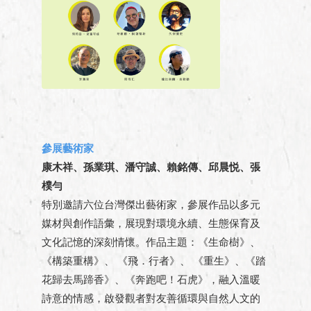
參展藝術家
康木祥、孫業琪、潘守誠、賴銘傳、邱晨悦、張
樸勻
特別邀請六位台灣傑出藝術家，參展作品以多元
媒材與創作語彙，展現對環境永續、生態保育及
文化記憶的深刻情懷。作品主題：《生命樹》、
《構築重構》、 《飛．行者》、 《重生》、《踏
花歸去馬蹄香》、《奔跑吧！石虎》，融入溫暖
詩意的情感，啟發觀者對友善循環與自然人文的