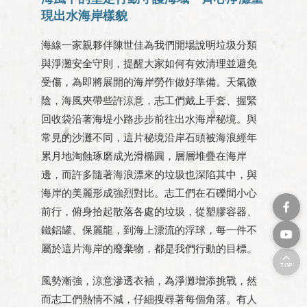
現出水海岸樣貌
海線一家親夥伴陳世佳為我們開場說明垃圾分類
與淨灘安全守則，提醒大家如何有效清理並避免
受傷，為即將展開的海岸勞作做好準備。天氣微
陰，海風夾帶些許涼意，志工們戴上手套、握緊
回收袋沿著海堤小路步步前往出水海岸秘境。與
常見的沙灘不同，這片秘境沿岸石頭被海浪經年
累月地淘蝕琢磨成光滑橢圓，層層堆疊在海岸
邊，而許多隨著海浪漂來的垃圾也深陷其中，與
海岸的美麗形成強烈對比。志工們在石礫間小心
前行，俯身拾起散落各處的垃圾，從塑膠容器、
鐵鋁罐、保麗龍，到海上漂流的浮球，每一件不
屬於這片海岸的廢棄物，都是我們行動的目標。
TOP
風勢漸強，涼意滲透衣袖，為淨灘增添挑戰，然
而志工們熱情不減，仔細搜尋著每個角落。有人