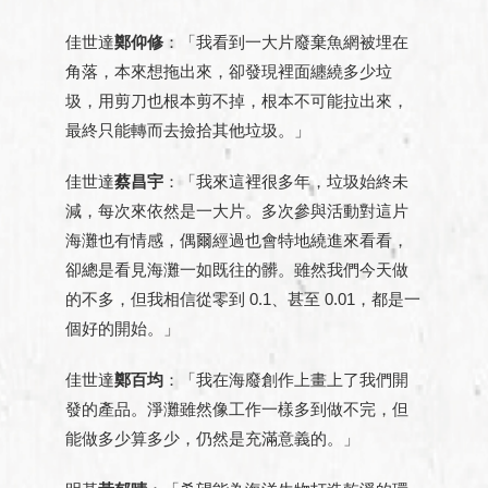
佳世達
鄭仰修
：「我看到一大片廢棄魚網被埋在
角落，本來想拖出來，卻發現裡面纏繞多少垃
圾，用剪刀也根本剪不掉，根本不可能拉出來，
最終只能轉而去撿拾其他垃圾。」
佳世達
蔡昌宇
：「我來這裡很多年，垃圾始終未
減，每次來依然是一大片。多次參與活動對這片
海灘也有情感，偶爾經過也會特地繞進來看看，
卻總是看見海灘一如既往的髒。雖然我們今天做
的不多，但我相信從零到 0.1、甚至 0.01，都是一
個好的開始。」
佳世達
鄭百均
：「我在海廢創作上畫上了我們開
發的產品。淨灘雖然像工作一樣多到做不完，但
能做多少算多少，仍然是充滿意義的。」