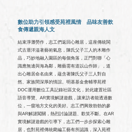
數位助力引領感受苑裡風情 品味友善飲
食傳遞親海人文
結束淨灘勞作，志工們返回心雕居，這座傳統閩
式古厝洋溢著藝術氣息，陳氏父子三人的木雕作
品，巧妙地融入園區的每個角落，正門對聯「心
識應無邊與海為鄰，雕藝需有道以山作師」，道
出心雕居命名由來，蘊含著陳氏父子三人對自
然、家族間深厚的情誼。明基基金會輔導苑裡
DOC運用數位工具記錄社區文化，於此建置社區
語音導覽、AR實境解謎遊戲，讓來訪者能透過數
位，一窺地方文化的美好。志工們興致勃勃的參
與AR解謎闖關，熱烈討論謎題、歡笑不斷。在AR
實境解謎遊戲的引導下，志工們一步步探索心雕
居，也對苑裡傳統藺編工藝有所認識，深入苑裡