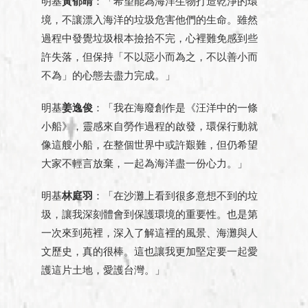
明基
黃郁晴
：「希望能為海洋生物打造乾淨的環
境，不讓漂入海洋的垃圾危害他們的生命。雖然
過程中發覺垃圾根本撿拾不完，心裡難免感到些
許失落，但保持「不以惡小而為之，不以善小而
不為」的心態去盡力完成。」
明基
姜逸俊
：「我在海廢創作是《汪洋中的一條
小船》，靈感來自勞作過程的啟發，環保行動就
像這艘小船，在整個世界中或許艱難，但仍希望
大家不輕言放棄，一起為海洋盡一份心力。」
明基
林庭羽
：「在沙灘上看到很多意想不到的垃
圾，讓我深刻體會到保護環境的重要性。也是第
一次來到苑裡，深入了解這裡的風景、海灘與人
文歷史，真的很棒。這也讓我更加堅定要一起愛
護這片土地，愛護台灣。」