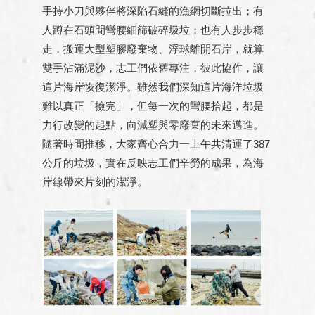
手持小刀與夥伴將深陷石縫的漁網切斷拉出；有
人蹲在石頭間彎腰細篩破碎圾垃；也有人步步穩
走，搬運大型塑膠廢棄物、浮球離開石岸，就算
雙手沾滿泥沙，志工們依舊專注，彼此協作，讓
這片海岸恢復潔淨。雖然我們深知這片海洋垃圾
難以真正「撿完」，但每一次的彎腰拾起，都是
力行改變的起點，向減塑與零廢棄的未來邁進。
隨著時間推移，大家齊心合力一上午共清運了387
公斤的垃圾，實在反映志工們辛勞的成果，為海
岸線帶來片刻的潔淨。