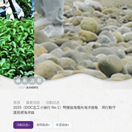
首頁
最新消息
活動訊息
/
/
/
2025《DOC志工小旅行 No.1》彎腰撿海廢向海洋致敬 用行動守
護苑裡海岸線
活動訊息
新聞集錦
年度績效