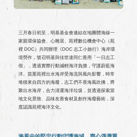
三月春日初至，明基基金會連結在地團體海線一
家親環保協會、心雕居、苑裡數位機會中心（苑
裡 DOC）共同辦理《DOC 志工小旅行》海岸環
境勞作，號召明基與佳世達同仁善用「一日志工
假」，透過實際行動減輕海洋負擔，守護蔚藍海
洋。苗栗苑裡出水海岸受海流與風向影響，時常
堆積來自四方的海廢，志工們不畏海風吹拂，齊
聚出水海岸，合力清運海洋垃圾，並透過探索當
地文化景致、品味友善食材及創作海廢藝術，深
度認識苑裡海洋文化。
海風中的堅定行動守護海域 齊心淨灘重