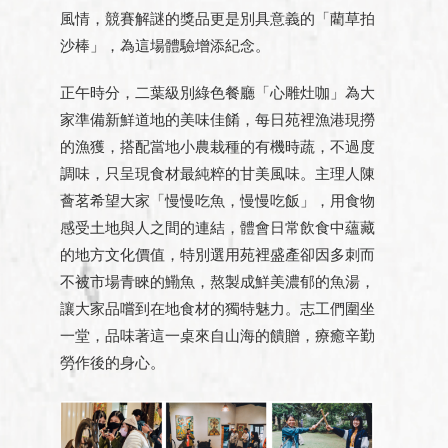
風情，競賽解謎的獎品更是別具意義的「藺草拍
沙棒」，為這場體驗增添紀念。
正午時分，二葉級別綠色餐廳「心雕灶咖」為大
家準備新鮮道地的美味佳餚，每日苑裡漁港現撈
的漁獲，搭配當地小農栽種的有機時蔬，不過度
調味，只呈現食材最純粹的甘美風味。主理人陳
薈茗希望大家「慢慢吃魚，慢慢吃飯」，用食物
感受土地與人之間的連結，體會日常飲食中蘊藏
的地方文化價值，特別選用苑裡盛產卻因多刺而
不被市場青睞的鰳魚，熬製成鮮美濃郁的魚湯，
讓大家品嚐到在地食材的獨特魅力。志工們圍坐
一堂，品味著這一桌來自山海的饋贈，療癒辛勤
勞作後的身心。