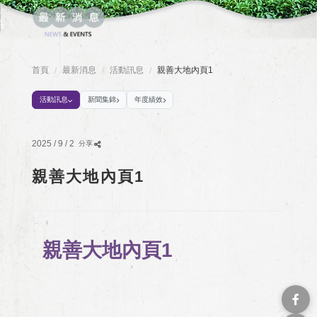
首頁
最新消息
活動訊息
親善大地內頁1
/
/
/
活動訊息
新聞集錦
年度績效
2025 / 9 / 2
分享
親善大地內頁1
親善大地內頁1