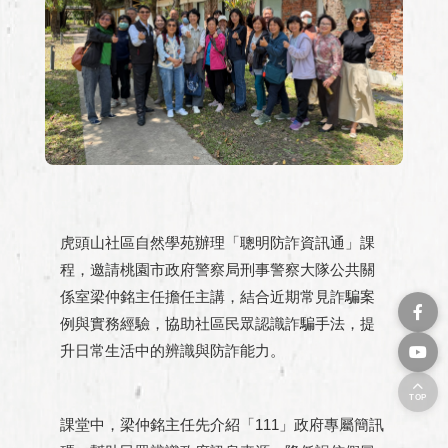
虎頭山社區自然學苑辦理「聰明防詐資訊通」課
程，邀請桃園市政府警察局刑事警察大隊公共關
係室梁仲銘主任擔任主講，結合近期常見詐騙案
例與實務經驗，協助社區民眾認識詐騙手法，提
升日常生活中的辨識與防詐能力。
TOP
課堂中，梁仲銘主任先介紹「111」政府專屬簡訊