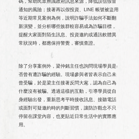
碼，幫助民眾辨識政府訊息來源，降低誤信假冒
通知的風險；接著再以假投資、LINE 帳號被盜用
等近期常見案例為例，說明詐騙手法如何不斷翻
新演變，並分析哪些族群較容易成為詐騙目標，
提醒大家面對陌生訊息、投資邀約或通訊軟體異
常狀況時，都應保持警覺，審慎查證。
除了分享案例外，梁仲銘主任也詢問現場學員是
否曾有遭詐騙的經驗。現場參與者皆表示自己未
曾受騙，於是梁主任接著反問大家，認為自己為
什麼沒有被騙。透過這樣的互動，引導學員從自
身經驗出發，重新思考平時接收訊息、接聽電話
或面對可疑邀約時的判斷習慣，讓防詐觀念不只
停留在課堂內容，也更貼近日常生活中的實際應
用。