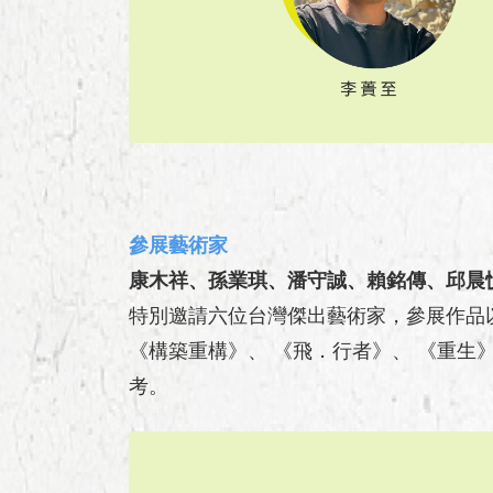
參展藝術家
康木祥、孫業琪、潘守誠、賴銘傳、邱晨
特別邀請六位台灣傑出藝術家，參展作品
《構築重構》、 《飛．行者》、 《重
考。