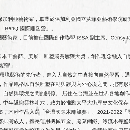
保加利亞藝術家，畢業於保加利亞國立蘇菲亞藝術學院研
1「BenQ 國際雕塑營」。
藝術家，目前擔任國際創作聯盟 ISSA 副主席、Cerisy-
日本工藝節、美展、雕塑競賽屢獲大獎，創作理念融入自
雕塑營」。
環境藝術的先行者，進入大自然之中直接向自然學習，通
，作品風格以自然雕塑在動與靜與內外心境之間，把有形
、自然與環境之間的關係。 居住在台灣並在世界各地創
，中年返鄉雲林斗六，致力於推動太平大街歷史文化保存
，木雕作品入選「台灣國際木雕競賽」、2021-2022
落排灣族人，擅長運用機械五金、廢棄鋼鐵、漂流木等堅