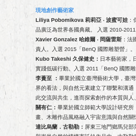
現地創作藝術家
Liliya Pobomikova 莉莉亞 ‧ 波蜜可娃
：
品廣泛為世界各國典藏。 入選 2010-201
Xavier Gonzalez 哈維爾 ‧ 岡薩雷斯
：法國
責人。入選 2015「BenQ 國際雕塑營」。
Kubo Takeshi 久保健史：
日本藝術家，
實踐低碳行動。入選 2011「BenQ 國際
李蕢至 ：
畢業於國立臺灣藝術大學，臺灣
界的看法，與自然元素建立了聯繫和溝通
此交流與共生，進而探索創作的本質與人
關有仁：
畢業於國立師範大學設計研究所
畫、木雕作品風格融入宇宙意識與自然關懷
達比烏蘭．古勒勒：
屏東三地門鄉馬兒部