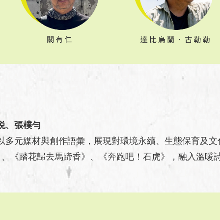
悦、張樸勻
以多元媒材與創作語彙，展現對環境永續、生態保育及文
生》、《踏花歸去馬蹄香》、《奔跑吧！石虎》，融入溫暖