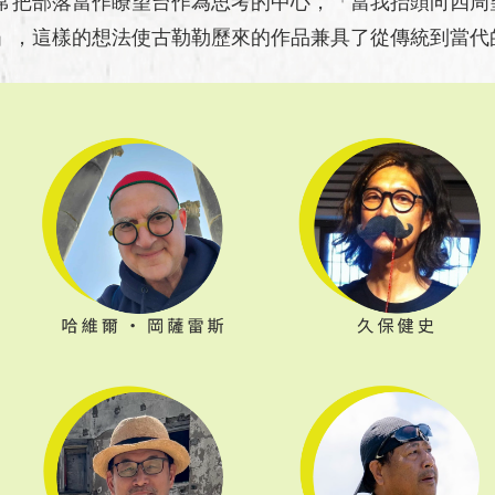
常把部落當作瞭望台作為思考的中心，「當我抬頭向四周
」，這樣的想法使古勒勒歷來的作品兼具了從傳統到當代