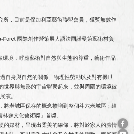
究所，目前是保加利亞藝術聯盟會員，獲獎無數作
la-Foret 國際創作營策展人語法國諾曼第藝術村負
然環境，呼應藝術對自然與生態的尊重，藝術作品
過自身與自然的關係、物理性勞動以及對有機世
的世界與無形的宇宙聯繫起來，並與周圍的環境彼
作展演。
，將老城區保存的概念擴增到整個斗六老城區；繪
「雲林縣文化藝術獎」首獎。
硬的媒材，呈現出柔美的線條，將對於家人的濃情