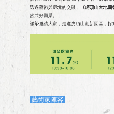
透過藝術與環境的交融，
《虎頭山大地藝
然共好願景。
誠摯邀請大家，走進虎頭山創新園區，探
藝術家陣容