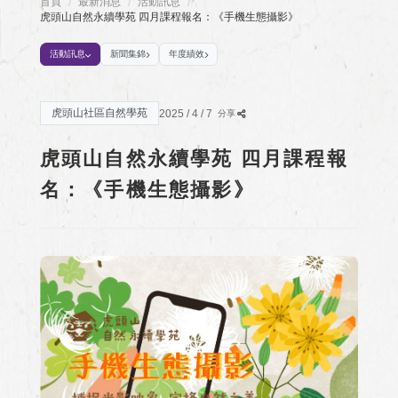
首頁
最新消息
活動訊息
/
/
/
虎頭山自然永續學苑 四月課程報名：《手機生態攝影》
活動訊息
新聞集錦
年度績效
虎頭山社區自然學苑
2025 / 4 / 7
分享
虎頭山自然永續學苑 四月課程報
名：《手機生態攝影》