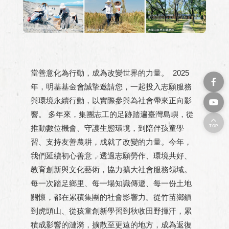
當善意化為行動，成為改變世界的力量。 2025
年，明基基金會誠摯邀請您，一起投入志願服務
與環境永續行動，以實際參與為社會帶來正向影
響。 多年來，集團志工的足跡踏遍臺灣島嶼，從
TOP
推動數位機會、守護生態環境，到陪伴孩童學
習、支持友善農耕，成就了改變的力量。今年，
我們延續初心善意，透過志願勞作、環境共好、
教育創新與文化藝術，協力擴大社會服務領域。
每一次踏足鄉里、每一場知識傳遞、每一份土地
關懷，都在累積集團的社會影響力。從竹苗鄉鎮
到虎頭山、從孩童創新學習到秋收田野揮汗，累
積成影響的漣漪，擴散至更遠的地方，成為返復