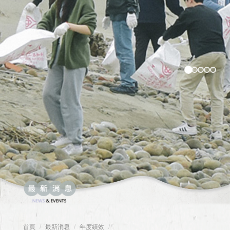
首頁
最新消息
年度績效
/
/
/