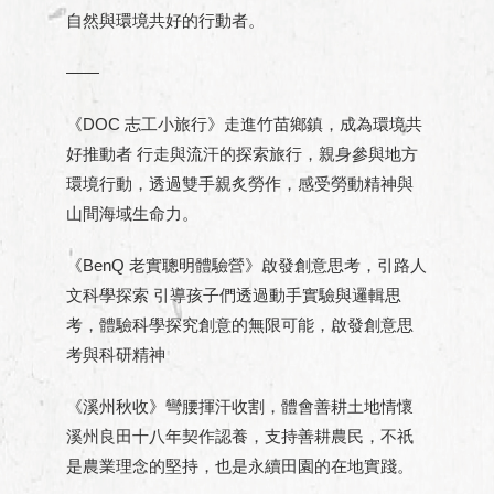
自然與環境共好的行動者。
——
《DOC 志工小旅行》走進竹苗鄉鎮，成為環境共
好推動者 行走與流汗的探索旅行，親身參與地方
環境行動，透過雙手親炙勞作，感受勞動精神與
山間海域生命力。
《BenQ 老實聰明體驗營》啟發創意思考，引路人
文科學探索 引導孩子們透過動手實驗與邏輯思
考，體驗科學探究創意的無限可能，啟發創意思
考與科研精神
《溪州秋收》彎腰揮汗收割，體會善耕土地情懷
溪州良田十八年契作認養，支持善耕農民，不祇
是農業理念的堅持，也是永續田園的在地實踐。