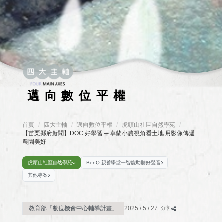
邁向數位平權
首頁
四大主軸
邁向數位平權
/
虎頭山社區自然學苑
/
/
/
【苗栗縣府新聞】DOC 好學習 ─ 卓蘭小農視角看土地 用影像傳遞
農園美好
虎頭山社區自然學苑
BenQ 親善學堂一智能助聽好聲音
其他專案
教育部「數位機會中心輔導計畫」
2025 / 5 / 27
分享