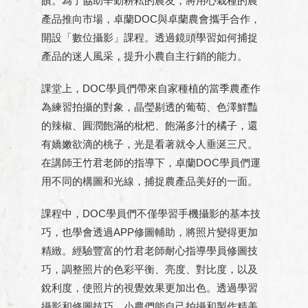
饋。為了協助辛勤耕耘的農友，將用心栽種的農
產品推向市場，卓蘭DOC與卓蘭農會攜手合作，
開設「數位攝影」課程。透過鏡頭學習如何捕捉
產品的迷人風采，提升小農自主行銷的能力。
課堂上，DOC學員們帶來自家種植的當季農產作
為練習拍攝的對象，晶瑩剔透的葡萄、色澤鮮豔
的辣椒、圓潤飽滿的枇杷、飽滿多汁的橘子，還
有嬌嫩欲滴的桃子，光是看著就令人垂涎三尺。
在講師王竹君老師的指導下，卓蘭DOC學員們運
用不同的構圖和光線，捕捉農產品美好的一面。
課程中，DOC學員們不僅學習手機攝影的基本技
巧，也學會透過APP修圖輔助，將照片變得更加
精緻。經驗豐富的竹君老師耐心指導學員修圖技
巧，調整照片的色彩平衡、亮度、對比度，以及
銳利度，使照片的視覺效果更加出色。透過學習
攝影和修圖技巧，小農們能自己拍攝和製作精美