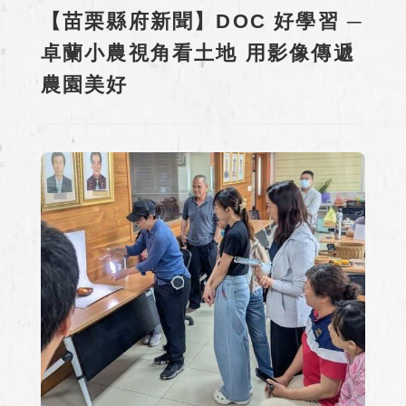
【苗栗縣府新聞】DOC 好學習 ─
卓蘭小農視角看土地 用影像傳遞
農園美好