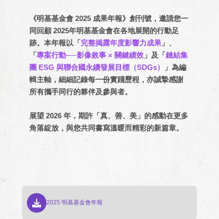
《明基基金會 2025 成果年報》創刊號，邀請您一
同回顧 2025年明基基金會在各地展開的行動足
跡。本年報以「
完整揭露年度影響力成果
」、
「
專案行動──影像敘事 × 關鍵績效
」及「
鏈結集
團 ESG 與聯合國永續發展目標（SDGs）
」為編
輯主軸，細細記錄每一份實踐歷程，亦誠摯感謝
所有攜手同行的夥伴及參與者。
展望 2026 年，期許「真、善、美」的感動在更多
角落綻放，與您共同書寫溫暖而精彩的新篇章。
2025 明基基金會年報