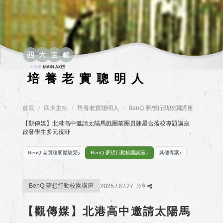
培養老實聰明人
首頁
四大主軸
培養老實聰明人
/
BenQ 夢想行動校園講座
/
/
/
【觀傳媒】北港高中邀請太陽馬戲團前團員陳星合蒞校專題講座
啟發學生多元視野
BenQ 老實聰明體驗營
BenQ 夢想行動校園講座
其他專案
BenQ 夢想行動校園講座
2025 / 8 / 27
分享
【觀傳媒】北港高中邀請太陽馬