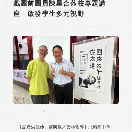
戲團前團員陳星合蒞校專題講
座 啟發學生多元視野
【記者洪佳伶、蘇榮泉／雲林報導】北港高中為