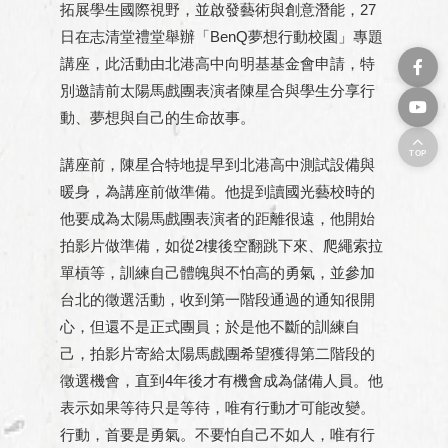
拓展學生國際視野，並啟發藝術與創意潛能，27
日在志清堂禮堂舉辦「BenQ夢想行動校園」專題
講座，此活動由北港高中向明基基金會申請，特
別邀請前太陽馬戲團表演者陳星合與學生分享行
動、夢想與自己的生命故事。
TOP
講座前，陳星合特地提早到北港高中測試設備與
暖身，為講座前做準備。他提到讀國光藝校時的
他要成為太陽馬戲團表演者的距離很遠，他開始
拍影片做準備，如從2樓後空翻跳下來、爬繩索拉
單槓等，訓練自己體魄與不怕高的勇氣，並參加
台北的徵選活動，收到第一階段通過的通知很開
心，但還不是正式團員；於是他不斷的訓練自
己，拍影片寄給太陽馬戲團希望獲得第二階段的
徵選機會，直到4年後才有機會成為儲備人員。他
表示如果等待只是等待，唯有行動才可能改變。
行動，首要是勇氣。不要怕自己不如人，唯有行