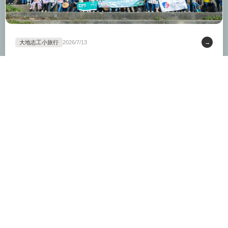
大地志工小旅行
2026/7/13
→
《大地志工小旅行 No.3》再訪新屋千年藻礁海岸 揮汗清理海洋廢棄物
虎頭山社區自然學苑
2026/7/4
→