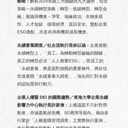
毅晰：
解析2024永續三大關鍵與九大趨勢，包含
策略—永續轉型策略；轉型－低碳轉型、轉型金
融；風險與機會－淨零、地緣政治、生物多樣
性、人才短缺、循環經濟、資訊安全。盤點企業
ESG痛點，亦是布局商機與成長機會。
永續素養調查／社企流執行長林以涵：
企業推動
永續轉型上，「員工」為轉動轉型齒輪的關鍵，
真正的轉型必須「人人都要ESG」，而員工的
「永續素養」將是面對挑戰的重要條件。將於佳
世達展開「永續素養大調查」，強化同仁對永續
的認知度與行動力。
企業人權暨 DEI 的國際趨勢／東海大學企業永續
影響力中心執行長許家偉：
人權議題不只針對勞
動者，亦涵蓋氣候危機、5G應用等面向。藉由多
行業於「人權盡職管理調查」之實際執行案例，