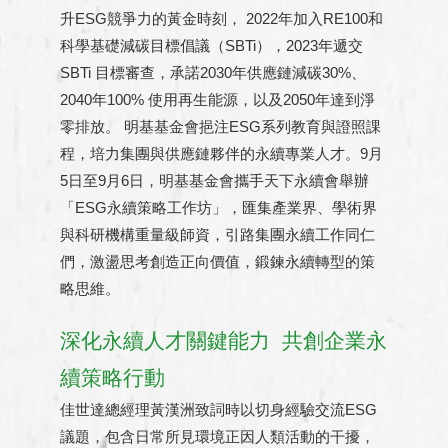
升ESG競爭力的黃金時刻， 2022年加入RE100和
科學基礎減碳目標倡議（SBTi），2023年遞交
SBTi 目標審查，承諾2030年供應鏈減碳30%、
2040年100% 使用再生能源，以及2050年達到淨
零排放。 明基基金會挹注ESG系列教育與證照課
程，培力集團與供應鏈夥伴的永續專業人才。9月
5日至9月6日，明基基金會攜手天下永續會舉辦
「ESG永續策略工作坊」，匯集產業界、學術界
與科研機構重量級師資，引路集團永續工作同仁
們，激盪思考創造正向價值，鍛鍊永續轉型的策
略思維。
深化永續人才關鍵能力 共創企業永
續策略行動
佳世達總經理黃漢洲致詞時以切身經驗交流ESG
議題，包含日常所見環境正因人類活動的干擾，