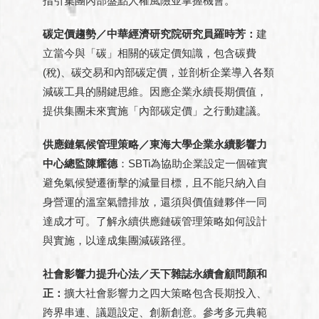
指引集團內部盤點人權風險並掌握機會。
碳定價趨勢／中華經濟研究院研究員羅時芳：
建
立當今與「碳」相關的碳定價知識，包含碳費
(稅)、碳交易和內部碳定價，並剖析企業導入各類
減碳工具的關鍵思維。因應企業永續長期價值，
提供集團未來實施「內部碳定價」之行動建議。
供應鏈氣候管理策略／東海大學企業永續影響力
中心總監陳耀德
：SBTi為協助企業設定一個確實
避免氣候變遷衝擊的減量目標，且不能只納入自
身營運的溫室氣體排放，還須與價值鏈夥伴一同
達成才可。了解永續供應鏈碳管理策略如何設計
與實施，以達成集團減碳路徑。
社會影響力提升心法／天下雜誌永續會顧問顏和
正：
擴大社會影響力之四大策略包含長期投入、
跨界串連、議題設定、創新創意。參考多元典範