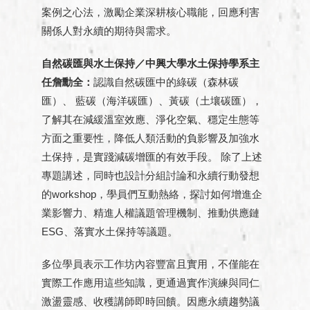
案例之心法，激勵企業深耕核心職能，回應利害
關係人對永續的期待與需求。
自然碳匯與水土保持／中興大學水土保持學系主
任詹勳全：
認識自然碳匯中的綠碳（森林碳
匯）、 藍碳（海洋碳匯）、黃碳（土壤碳匯），
了解其在減緩溫室效應、淨化空氣、穩定生態等
方面之重要性，降低人類活動的負影響及加強水
土保持，是實踐減碳增匯的有效手段。 除了上述
專題講述，同時也設計分組討論和永續行動發想
的workshop，學員們互動熱絡，探討如何增進企
業影響力、精進人權議題管理機制、推動供應鏈
ESG、落實水土保持等議題。
多位學員表示工作坊內容豐富且實用，不僅能在
實際工作應用這些知識，更通過實作演練與同仁
激盪靈感、收穫講師即時回饋。因應永續趨勢議