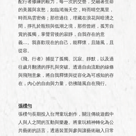
配行者修練的毅力，每一次的交疊，交融著生命
的美麗與哀愁，如臨澔瀚天空，時而晴空萬里，
時而烏雲密佈；那些過往，埋藏在浪花與暗湧之
間，掙扎於瓶頸與低潮之境，那些曾經，孤芳自
賞的孤獨，掌聲背後的寂靜，自我存在的意
義…。我喜歡現在的自己，能釋懷，且隨風，且
從容。
《飛。行者》捕捉了孤獨、沉寂、靜默，以及過
往歲月翻湧的掙扎與突破。透過自由流動的線條
與飛翔意象，將自我釋懷與從容化為可感知的存
在，內心的自由與力量，彷彿隨風自在飛行。
張樸勻
張樸勻長期投入台灣童玩創作，關注傳統遊戲中
人與人之間的互動與樂趣。將童玩精神轉化為公
共藝術的語言，透過裝置與參與讓藝術融入日常