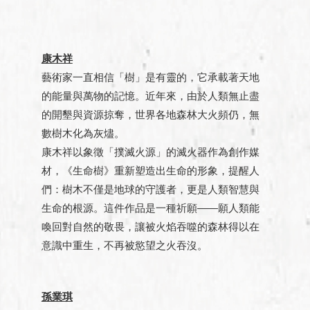
康木祥
藝術家一直相信「樹」是有靈的，它承載著天地
的能量與萬物的記憶。近年來，由於人類無止盡
的開墾與資源掠奪，世界各地森林大火頻仍，無
數樹木化為灰燼。
康木祥以象徵「撲滅火源」的滅火器作為創作媒
材，《生命樹》重新塑造出生命的形象，提醒人
們：樹木不僅是地球的守護者，更是人類智慧與
生命的根源。這件作品是一種祈願——願人類能
喚回對自然的敬畏，讓被火焰吞噬的森林得以在
意識中重生，不再被慾望之火吞沒。
孫業琪