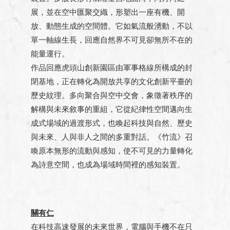
展，並在空中匯聚交織，形塑出一座有機、開
放、動態生成的空間體。它如氣流般湧動，不以
單一軸線生長，回應自然界不可見卻無所不在的
能量運行。
作品回應虎頭山創新園區由軍事格線所構成的封
閉基地，正在轉化為開放共享的文化創新平臺的
歷史紋理。多向聚合與空中交會，象徵著秩序的
解構與未來敘事的重組，它從紀律性空間邁向生
成式場域的過渡形式，也喚起科技與自然、歷史
與未來、人與非人之間的多重對話。《竹流》召
喚原本無形的流動與感知，使不可見的力量轉化
為詩意空間，也成為場域時間裡的感知裝置。
關有仁
在科技高速發展的未來世界，電腦與手機不在只