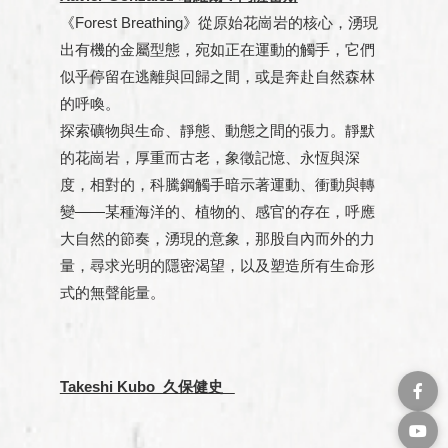
《Forest Breathing》從原始花崗岩的核心，湧現
出有機的金屬型態，宛如正在運動的觸手，它們
似乎停留在逃離與回歸之間，或是奔赴自然森林
的呼喚。
探索礦物與生命、靜態、動態之間的張力。靜默
的花崗岩，厚重而古老，象徵記憶、永恆與深
度，相對的，科騰鋼觸手暗示著運動、衝動與轉
變——某種海洋的、植物的、感官的存在，呼應
大自然的節奏，湧現的意象，那股自內而外的力
量，尋求光明的隱密渴望，以及塑造所有生命形
式的無聲能量。
Takeshi Kubo 久保健史