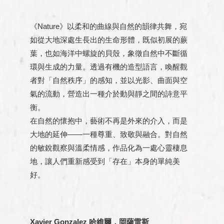
《Nature》以柔和的曲線與自然的韻律共舞，宛
如從大地深處生長出的生命形體，既似初展的蕨
葉，也如海洋中螺旋的貝殼，象徵自然中不斷循
環與生成的力量。透過有機的造型語言，喚醒觀
者對「自然秩序」的感知，並以光影、曲面與空
氣的流動，營造出一種介於動與靜之間的詩意平
衡。
在自然的懷抱中，藝術不再是外來的介入，而是
大地的延伸——一種尊重、致敬與融合。對自然
的敏銳觀察與溫柔情感，作品化為一處心靈棲息
地，讓人們重新感受到「存在」本身的單純美
好。
Xavier Gonzalez 哈維爾．岡薩雷斯