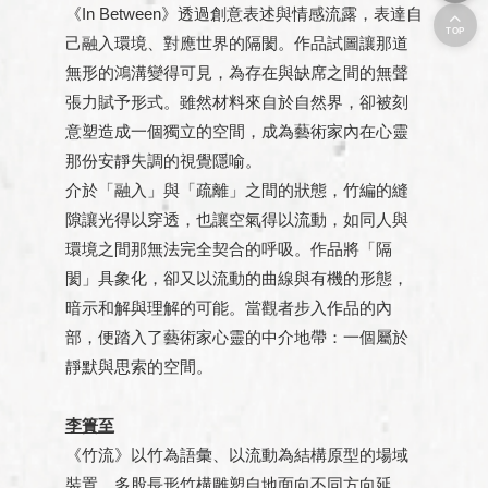
《In Between》透過創意表述與情感流露，表達自
TOP
己融入環境、對應世界的隔閡。作品試圖讓那道
無形的鴻溝變得可見，為存在與缺席之間的無聲
張力賦予形式。雖然材料來自於自然界，卻被刻
意塑造成一個獨立的空間，成為藝術家內在心靈
那份安靜失調的視覺隱喻。
介於「融入」與「疏離」之間的狀態，竹編的縫
隙讓光得以穿透，也讓空氣得以流動，如同人與
環境之間那無法完全契合的呼吸。作品將「隔
閡」具象化，卻又以流動的曲線與有機的形態，
暗示和解與理解的可能。當觀者步入作品的內
部，便踏入了藝術家心靈的中介地帶：一個屬於
靜默與思索的空間。
李簣至
《竹流》以竹為語彙、以流動為結構原型的場域
裝置。多股長形竹構雕塑自地面向不同方向延