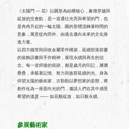
《太陽門 — 花》以圓形為結構核心，象徵穿越與
綻放的交會點，是一道通往光亮與希望的門，也
是冉冉升起的一輪太陽。圓的形體流轉著時間的
意象，寓意從內而外、由過去邁向未來的文化推
進力量。
以四方鐵管與回收金屬零件構築，延續部落節慶
的裝飾語彙與手作精神，展現永續與再生的信
念。每一道焊接的痕跡，都是歲月的印記，層層
疊疊，承載著記憶、努力與族群延續的光。身為
仰望太陽的藝術家，古勒勒以夢想家的姿態，將
創作化為一座面向光的門，邀請人們在其中感受
希望的溫度 —— 如花般綻放，如日般永續。
參展藝術家