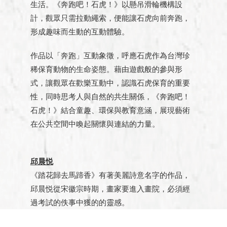
生活。《奔跑吧！石虎！》以懸吊滑輪機構設
計，觀眾只需拉動繩索，便能讓石虎向前奔跑，
形成趣味而生動的互動體驗。
作品以「奔跑」互動象徵，呼應石虎作為台灣珍
稀保育動物的生命姿態。藉由遊戲般的參與形
式，讓觀眾在歡樂互動中，認識石虎保育的重要
性，同時思考人與自然的共生關係，《奔跑吧！
石虎！》結合童趣、環保與教育意涵，展現藝術
在公共空間中喚起關懷與連結的力量。
邱晨悦
《踏花歸去馬蹄香》有著美麗詩意名字的作品，
邱晨悦從宋徽宗時期，畫家要進入畫院，必須經
過考試的佚事中獲的的靈感。
巧妙的透過將族群融合成為作品的元素，從最接