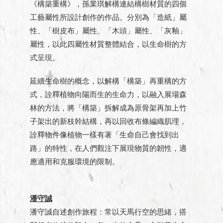
《構築重構》，孫業琪解構連結構樹材質的四個
工藝屬性所設計創作的作品。分別為「造紙」屬
性、「樹皮布」屬性、「木頭」屬性、「灰釉」
屬性，以此四屬性材質整體結合，以生命樹的方
式呈現。
延續生命樹的概念，以解構「構築」再重構的方
式，詮釋植物向陽而生的生命力，以融入展場森
林的方法，將「構築」拆解成為原骨架再加上竹
子架出的新枝幹結構，再以回收布條編織肌理，
詮釋物件像植物一樣有著「生命自己會找到出
路」的特性，在人們觀注下展現物質的韌性，適
應適用和克服環境的限制。
潘守誠
潘守誠自述創作旅程：常以天馬行空的思緒，搭